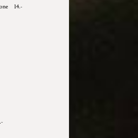
elone 14.-
.-