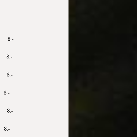
ne 8.-
e 8.-
8.-
.-
 8.-
.-