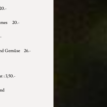
.-
ommes 20.-
-
 und Gemüse 26.-
 : 3,50.-
and