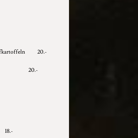
mpfkartoffeln 20.-
isch 20.-
 18.-